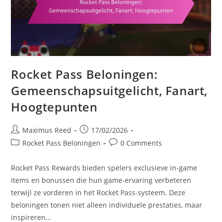
Rocket Pass Beloningen:
Gemeenschapsuitgelicht, Fanart,
Hoogtepunten
Post
Post
Maximus Reed
17/02/2026
author:
published:
Post
Post
Rocket Pass Beloningen
0 Comments
category:
comments:
Rocket Pass Rewards bieden spelers exclusieve in-game
items en bonussen die hun game-ervaring verbeteren
terwijl ze vorderen in het Rocket Pass-systeem. Deze
beloningen tonen niet alleen individuele prestaties, maar
inspireren…