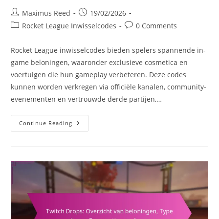
Post
Post
Maximus Reed
19/02/2026
author:
published:
Post
Post
Rocket League Inwisselcodes
0 Comments
category:
comments:
Rocket League inwisselcodes bieden spelers spannende in-
game beloningen, waaronder exclusieve cosmetica en
voertuigen die hun gameplay verbeteren. Deze codes
kunnen worden verkregen via officiële kanalen, community-
evenementen en vertrouwde derde partijen,…
Rocket
Continue Reading
League
Inwisselcodes:
Overzicht
Van
Beloningen,
Codebronnen,
Verificatieprocessen