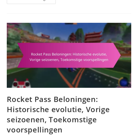
Drops:
Overzicht
Van
Beloningen,
Type
Items,
Frequentie
Van
Drops
Rocket Pass Beloningen:
Historische evolutie, Vorige
seizoenen, Toekomstige
voorspellingen