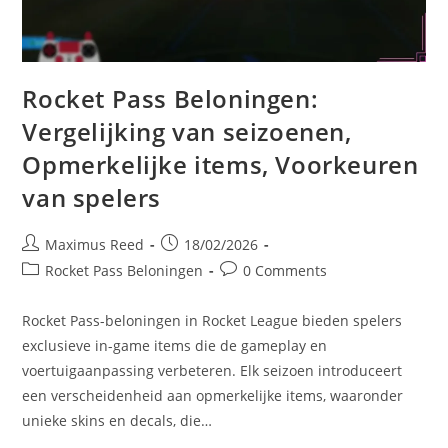
Rocket Pass Beloningen:
Vergelijking van seizoenen,
Opmerkelijke items, Voorkeuren
van spelers
Post
Post
Maximus Reed
18/02/2026
author:
published:
Post
Post
Rocket Pass Beloningen
0 Comments
category:
comments:
Rocket Pass-beloningen in Rocket League bieden spelers
exclusieve in-game items die de gameplay en
voertuigaanpassing verbeteren. Elk seizoen introduceert
een verscheidenheid aan opmerkelijke items, waaronder
unieke skins en decals, die…