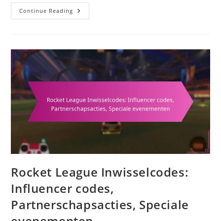
Rocket
Continue Reading
Pass
Beloningen:
Vergelijking
Van
Seizoenen,
Opmerkelijke
Items,
Voorkeuren
Van
Spelers
Rocket League Inwisselcodes:
Influencer codes,
Partnerschapsacties, Speciale
evenementen