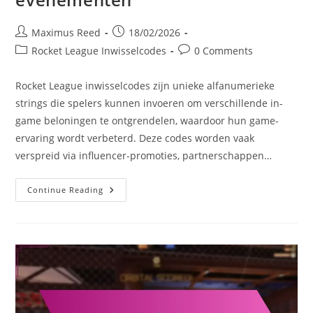
Post
Post
Maximus Reed
18/02/2026
author:
published:
Post
Post
Rocket League Inwisselcodes
0 Comments
category:
comments:
Rocket League inwisselcodes zijn unieke alfanumerieke
strings die spelers kunnen invoeren om verschillende in-
game beloningen te ontgrendelen, waardoor hun game-
ervaring wordt verbeterd. Deze codes worden vaak
verspreid via influencer-promoties, partnerschappen…
Rocket
Continue Reading
League
Inwisselcodes:
Influencer
Codes,
Partnerschapsacties,
Speciale
Evenementen