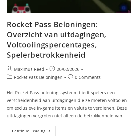
Rocket Pass Beloningen:
Overzicht van uitdagingen,
Voltooiingspercentages,
Spelerbetrokkenheid
Post
Post
Maximus Reed
20/02/2026
author:
published:
Post
Post
Rocket Pass Beloningen
0 Comments
category:
comments:
Het Rocket Pass beloningssysteem biedt spelers een
verscheidenheid aan uitdagingen die ze moeten voltooien
om exclusieve in-game items en valuta te verdienen. Deze
uitdagingen vergroten niet alleen de betrokkenheid van…
Rocket
Continue Reading
Pass