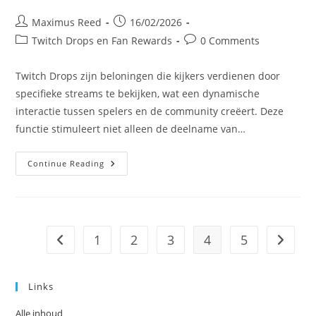
Post
Post
Maximus Reed
16/02/2026
author:
published:
Post
Post
Twitch Drops en Fan Rewards
0 Comments
category:
comments:
Twitch Drops zijn beloningen die kijkers verdienen door
specifieke streams te bekijken, wat een dynamische
interactie tussen spelers en de community creëert. Deze
functie stimuleert niet alleen de deelname van…
Twitch
Continue Reading
Drops:
Impact
Op
Spelersbetrokkenheid,
Kijkcijfers,
Gemeentegroei
1
2
3
4
5
Go to the previous page
Go to t
Links
Alle inhoud