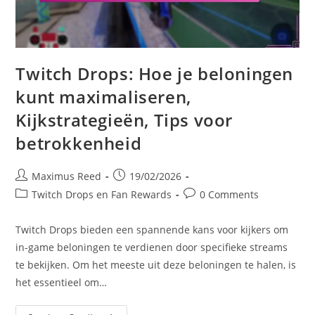
Twitch Drops: Hoe je beloningen
kunt maximaliseren,
Kijkstrategieën, Tips voor
betrokkenheid
Post
Post
Maximus Reed
19/02/2026
author:
published:
Post
Post
Twitch Drops en Fan Rewards
0 Comments
category:
comments:
Twitch Drops bieden een spannende kans voor kijkers om
in-game beloningen te verdienen door specifieke streams
te bekijken. Om het meeste uit deze beloningen te halen, is
het essentieel om…