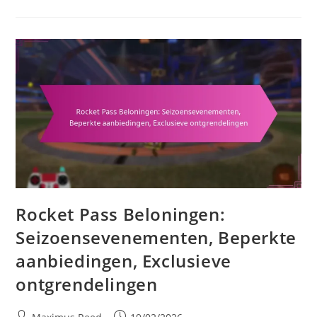
Beloningen:
Overzicht
Van
Uitdagingen,
Voltooiingspercentages,
Spelerbetrokkenheid
Rocket Pass Beloningen:
Seizoensevenementen, Beperkte
aanbiedingen, Exclusieve
ontgrendelingen
Post
Post