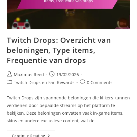
Twitch Drops: Overzicht van
beloningen, Type items,
Frequentie van drops
Post
Post
Maximus Reed
19/02/2026
author:
published:
Post
Post
Twitch Drops en Fan Rewards
0 Comments
category:
comments:
Twitch Drops zijn spannende beloningen die kijkers kunnen
verdienen door bepaalde streams op het platform te
bekijken. Deze beloningen omvatten vaak in-game items,
skins en andere exclusieve content, wat de…
Twitch
Continue Reading