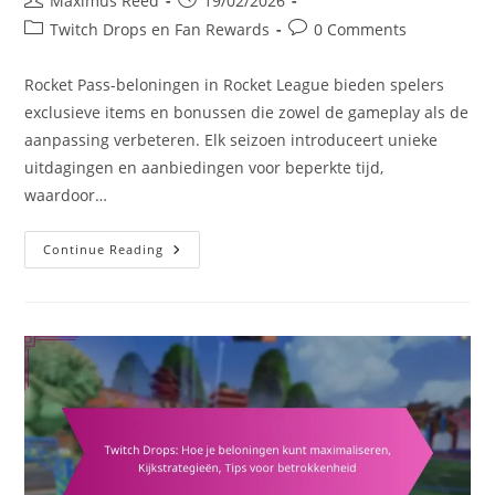
Maximus Reed
19/02/2026
author:
published:
Post
Post
Twitch Drops en Fan Rewards
0 Comments
category:
comments:
Rocket Pass-beloningen in Rocket League bieden spelers
exclusieve items en bonussen die zowel de gameplay als de
aanpassing verbeteren. Elk seizoen introduceert unieke
uitdagingen en aanbiedingen voor beperkte tijd,
waardoor…
Rocket
Continue Reading
Pass
Beloningen:
Seizoensevenementen,
Beperkte
Aanbiedingen,
Exclusieve
Ontgrendelingen