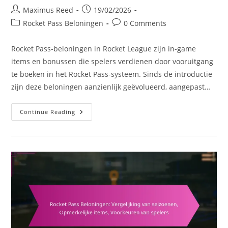
Post
Post
Maximus Reed
19/02/2026
author:
published:
Post
Post
Rocket Pass Beloningen
0 Comments
category:
comments:
Rocket Pass-beloningen in Rocket League zijn in-game
items en bonussen die spelers verdienen door vooruitgang
te boeken in het Rocket Pass-systeem. Sinds de introductie
zijn deze beloningen aanzienlijk geëvolueerd, aangepast…
Rocket
Continue Reading
Pass
Beloningen:
Historische
Evolutie,
Vorige
Seizoenen,
Toekomstige
Voorspellingen