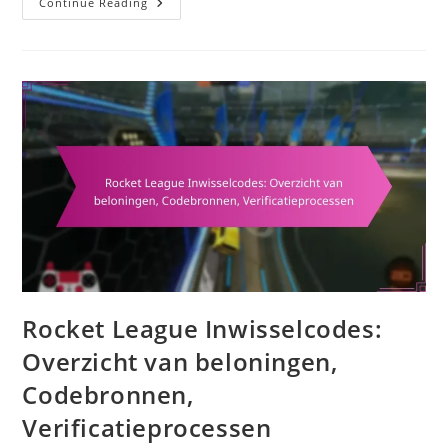
Twitch
Continue Reading
Drops:
Hoe
Je
Beloningen
Kunt
Maximaliseren,
Kijkstrategieën,
Tips
Voor
Betrokkenheid
Rocket League Inwisselcodes:
Overzicht van beloningen,
Codebronnen,
Verificatieprocessen