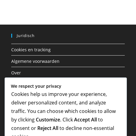
Juridisch
Cookies en tracking
Algemene voorwaarden
Over
Privacybeleid
We respect your privacy
Cookies help us improve your experience,
Neem contact met ons op
deliver personalized content, and analyze
traffic. You can choose which cookies to allow
Zoeken
by clicking
Customize
. Click
Accept All
to
consent or
Reject All
to decline non-essential