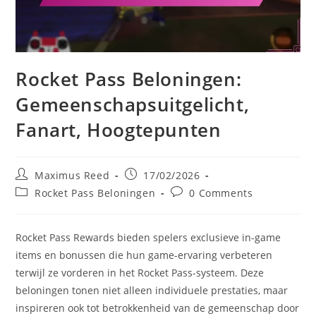
Rocket Pass Beloningen:
Gemeenschapsuitgelicht,
Fanart, Hoogtepunten
Post
Post
Maximus Reed
17/02/2026
author:
published:
Post
Post
Rocket Pass Beloningen
0 Comments
category:
comments:
Rocket Pass Rewards bieden spelers exclusieve in-game
items en bonussen die hun game-ervaring verbeteren
terwijl ze vorderen in het Rocket Pass-systeem. Deze
beloningen tonen niet alleen individuele prestaties, maar
inspireren ook tot betrokkenheid van de gemeenschap door