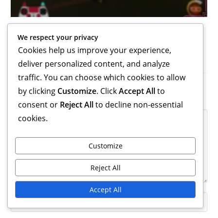
Rocket Pass Beloningen: Ontgrendelmethoden,
We respect your privacy
Uitdagingen, Integratie in de gameplay
Cookies help us improve your experience,
13/02/2026
deliver personalized content, and analyze
traffic. You can choose which cookies to allow
by clicking
Customize
. Click
Accept All
to
Leave a Reply
consent or
Reject All
to decline non-essential
Comment
cookies.
Customize
Reject All
Accept All
Enter
your