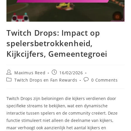
Twitch Drops: Impact op
spelersbetrokkenheid,
Kijkcijfers, Gemeentegroei
Post
Post
Maximus Reed
16/02/2026
author:
published:
Post
Post
Twitch Drops en Fan Rewards
0 Comments
category:
comments:
Twitch Drops zijn beloningen die kijkers verdienen door
specifieke streams te bekijken, wat een dynamische
interactie tussen spelers en de community creëert. Deze
functie stimuleert niet alleen de deelname van kijkers,
maar verhoogt ook aanzienlijk het aantal kijkers en