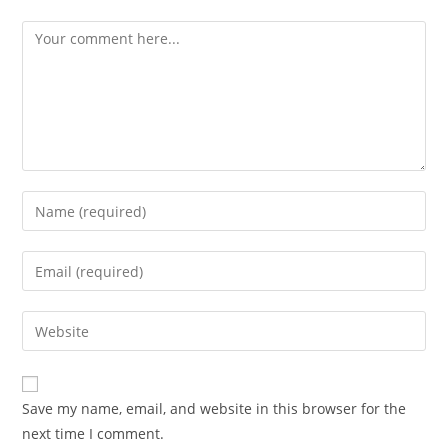
Comment
Enter
your
name
Enter
or
your
username
email
Enter
to
address
your
comment
to
website
comment
URL
Save my name, email, and website in this browser for the
(optional)
next time I comment.