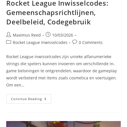
Rocket League Inwisselcodes:
Gemeenschapsrichtlijnen,
Deelbeleid, Codegebruik
Post
Post
Maximus Reed
10/03/2026
author:
published:
Post
Post
Rocket League Inwisselcodes
0 Comments
category:
comments:
Rocket League inwisselcodes zijn unieke alfanumerieke
strings die spelers kunnen invoeren om verschillende in-
game beloningen te ontgrendelen, waardoor de gameplay
wordt verbeterd met items zoals cosmetica en voertuigen.
Om een…
Rocket
Continue Reading
League
Inwisselcodes:
Gemeenschapsrichtlijnen,
Deelbeleid,
Codegebruik