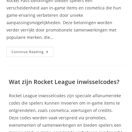
Rocket Pass-beloningen bieden spelers een
verscheidenheid aan in-game items en cosmetica die hun
game-ervaring verbeteren door unieke
aanpassingsmogelijkheden. Deze beloningen worden
verder verrijkt door promotionele samenwerkingen met
populaire merken, die…
Rocket
Continue Reading
Pass
Beloningen:
Promotionele
Samenwerkingen,
Speciale
Evenementen,
Wat zijn Rocket League inwisselcodes?
Gemeenschapsinitiatieven
Rocket League inwisselcodes zijn speciale alfanumerieke
codes die spelers kunnen invoeren om in-game items te
ontgrendelen, zoals cosmetica, voertuigen of credits.
Deze codes worden vaak verspreid via promoties,
evenementen of samenwerkingen en bieden spelers een