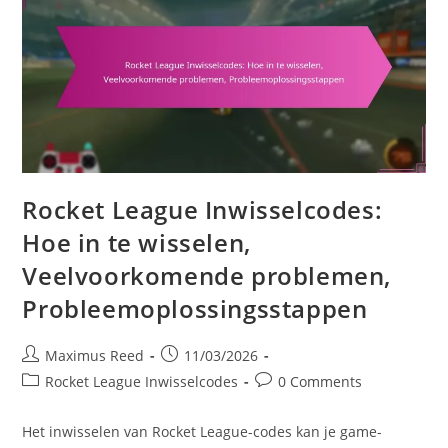
Rocket League Inwisselcodes:
Hoe in te wisselen,
Veelvoorkomende problemen,
Probleemoplossingsstappen
Post
Post
Maximus Reed
11/03/2026
author:
published:
Post
Post
Rocket League Inwisselcodes
0 Comments
category:
comments:
Het inwisselen van Rocket League-codes kan je game-