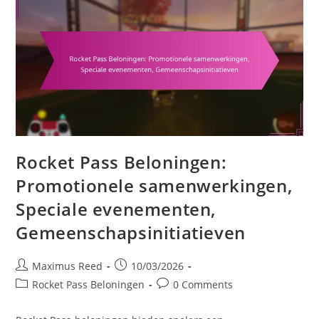
Rocket Pass Beloningen:
Promotionele samenwerkingen,
Speciale evenementen,
Gemeenschapsinitiatieven
Post
Post
Maximus Reed
10/03/2026
author:
published:
Post
Post
Rocket Pass Beloningen
0 Comments
category:
comments: