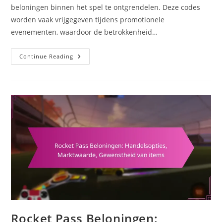
beloningen binnen het spel te ontgrendelen. Deze codes
worden vaak vrijgegeven tijdens promotionele
evenementen, waardoor de betrokkenheid…
Rocket
Continue Reading
League
Inwisselcodes:
Promotionele
Evenementen,
Tijdgebonden
Codes,
Betrokkenheid
Van
Fans
Rocket Pass Beloningen: