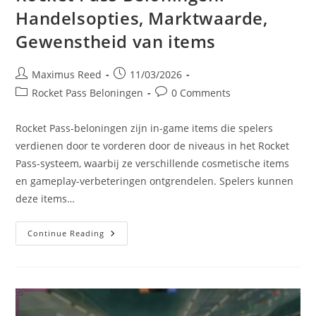
Handelsopties, Marktwaarde,
Gewenstheid van items
Post
Post
Maximus Reed
11/03/2026
author:
published:
Post
Post
Rocket Pass Beloningen
0 Comments
category:
comments:
Rocket Pass-beloningen zijn in-game items die spelers
verdienen door te vorderen door de niveaus in het Rocket
Pass-systeem, waarbij ze verschillende cosmetische items
en gameplay-verbeteringen ontgrendelen. Spelers kunnen
deze items…
Rocket
Continue Reading
Pass
Beloningen:
Handelsopties,
Marktwaarde,
Gewenstheid
Van
Items