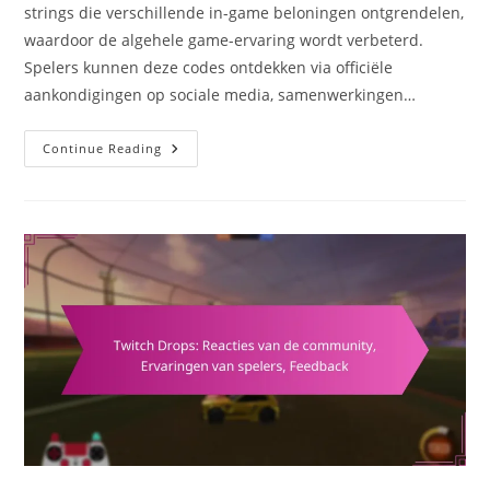
strings die verschillende in-game beloningen ontgrendelen,
waardoor de algehele game-ervaring wordt verbeterd.
Spelers kunnen deze codes ontdekken via officiële
aankondigingen op sociale media, samenwerkingen…
Rocket
Continue Reading
League
Inwisselcodes:
Aankondigingen
Op
Sociale
Media,
Samenwerkingen
Met
Influencers,
Betrokkenheid
Van
De
Gemeenschap