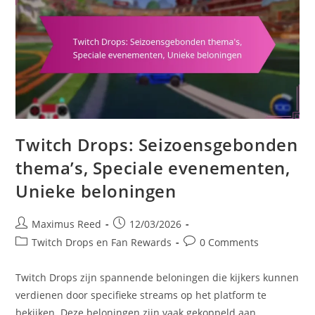
Feedback
Twitch Drops: Seizoensgebonden
thema’s, Speciale evenementen,
Unieke beloningen
Post
Post
Maximus Reed
12/03/2026
author:
published:
Post
Post
Twitch Drops en Fan Rewards
0 Comments
category:
comments:
Twitch Drops zijn spannende beloningen die kijkers kunnen
verdienen door specifieke streams op het platform te
bekijken. Deze beloningen zijn vaak gekoppeld aan