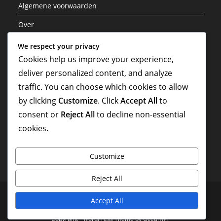
Algemene voorwaarden
Over
Privacybeleid
We respect your privacy
Cookies help us improve your experience,
Neem contact met ons op
deliver personalized content, and analyze
traffic. You can choose which cookies to allow
Zoeken
by clicking
Customize
. Click
Accept All
to
consent or
Reject All
to decline non-essential
cookies.
Customize
Reject All
Cookies en tracking
Algemene voorwaarden
Over
Accept All
Privacybeleid
Neem contact met ons op
Copyright - WordPress Theme by OceanWP