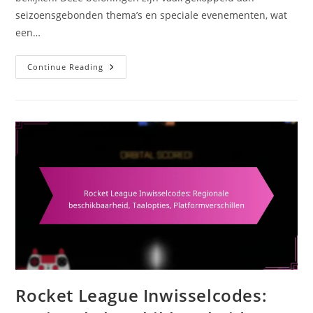
seizoensgebonden thema’s en speciale evenementen, wat
een…
Twitch
Continue Reading
Drops:
Seizoensgebonden
Thema’s,
Speciale
Evenementen,
Unieke
Beloningen
Rocket League Inwisselcodes: