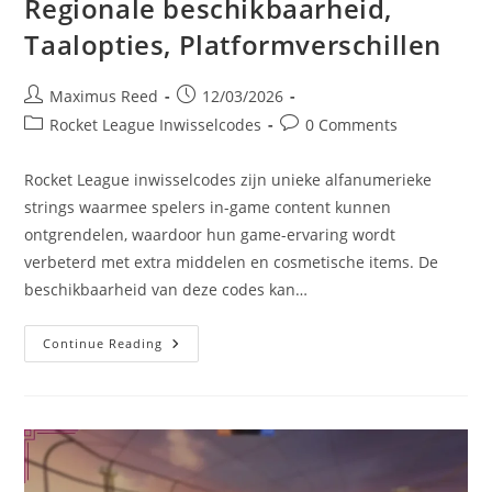
Regionale beschikbaarheid,
Taalopties, Platformverschillen
Post
Post
Maximus Reed
12/03/2026
author:
published:
Post
Post
Rocket League Inwisselcodes
0 Comments
category:
comments:
Rocket League inwisselcodes zijn unieke alfanumerieke
strings waarmee spelers in-game content kunnen
ontgrendelen, waardoor hun game-ervaring wordt
verbeterd met extra middelen en cosmetische items. De
beschikbaarheid van deze codes kan…
Rocket
Continue Reading
League
Inwisselcodes:
Regionale
Beschikbaarheid,
Taalopties,
Platformverschillen