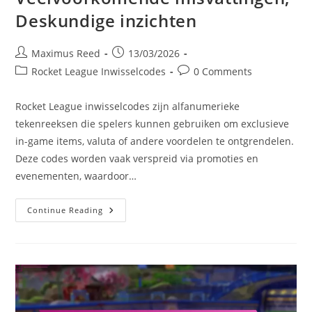
Deskundige inzichten
Post
Post
Maximus Reed
13/03/2026
author:
published:
Post
Post
Rocket League Inwisselcodes
0 Comments
category:
comments:
Rocket League inwisselcodes zijn alfanumerieke
tekenreeksen die spelers kunnen gebruiken om exclusieve
in-game items, valuta of andere voordelen te ontgrendelen.
Deze codes worden vaak verspreid via promoties en
evenementen, waardoor…
Rocket
Continue Reading
League
Inwisselcodes:
Veelgestelde
Vragen,
Veelvoorkomende
Misvattingen,
Deskundige
Inzichten