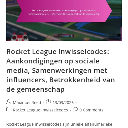
Rocket League Inwisselcodes:
Aankondigingen op sociale
media, Samenwerkingen met
influencers, Betrokkenheid van
de gemeenschap
Post
Post
Maximus Reed
13/03/2026
author:
published:
Post
Post
Rocket League Inwisselcodes
0 Comments
category:
comments:
Rocket League inwisselcodes zijn unieke alfanumerieke