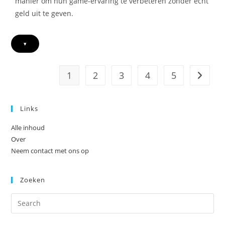
manier om hun game-ervaring te verbeteren zonder echt
geld uit te geven.
▾
1
2
3
4
5
Go to t
Links
Alle inhoud
Over
Neem contact met ons op
Zoeken