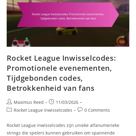
Rocket League Inwisselcodes:
Promotionele evenementen,
Tijdgebonden codes,
Betrokkenheid van fans
Post
Post
Maximus Reed
11/03/2026
author:
published:
Post
Post
Rocket League Inwisselcodes
0 Comments
category:
comments:
Rocket League inwisselcodes zijn unieke alfanumerieke
strings die spelers kunnen gebruiken om spannende