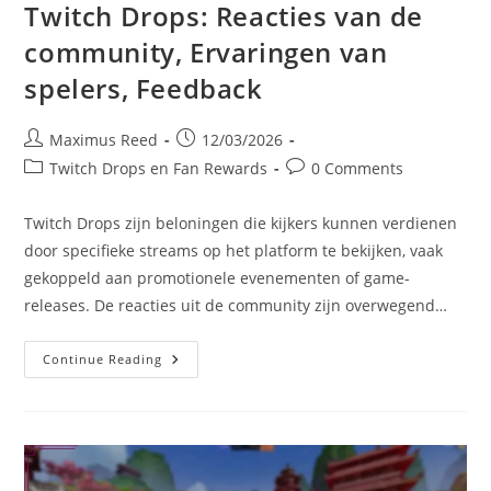
Twitch Drops: Reacties van de
community, Ervaringen van
spelers, Feedback
Post
Post
Maximus Reed
12/03/2026
author:
published:
Post
Post
Twitch Drops en Fan Rewards
0 Comments
category:
comments:
Twitch Drops zijn beloningen die kijkers kunnen verdienen
door specifieke streams op het platform te bekijken, vaak
gekoppeld aan promotionele evenementen of game-
releases. De reacties uit de community zijn overwegend…
Twitch
Continue Reading
Drops:
Reacties
Van
De
Community,
Ervaringen
Van
Spelers,