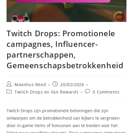
Twitch Drops: Promotionele
campagnes, Influencer-
partnerschappen,
Gemeenschapsbetrokkenheid
Post
Post
Maximus Reed
20/02/2026
author:
published:
Post
Post
Twitch Drops en Fan Rewards
0 Comments
category:
comments:
Twitch Drops zijn promotionele beloningen die zijn
ontworpen om de betrokkenheid van kijkers te vergroten
door in-game items of bonussen aan te bieden voor het
kijken naar specifieke streams. Deze campagnes stimuleren