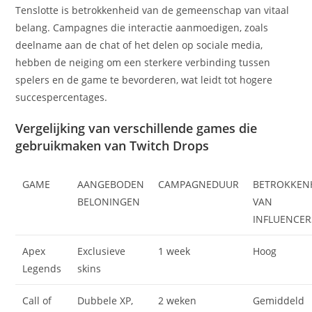
Tenslotte is betrokkenheid van de gemeenschap van vitaal
belang. Campagnes die interactie aanmoedigen, zoals
deelname aan de chat of het delen op sociale media,
hebben de neiging om een sterkere verbinding tussen
spelers en de game te bevorderen, wat leidt tot hogere
succespercentages.
Vergelijking van verschillende games die
gebruikmaken van Twitch Drops
GAME
AANGEBODEN
CAMPAGNEDUUR
BETROKKEN
BELONINGEN
VAN
INFLUENCER
Apex
Exclusieve
1 week
Hoog
Legends
skins
Call of
Dubbele XP,
2 weken
Gemiddeld