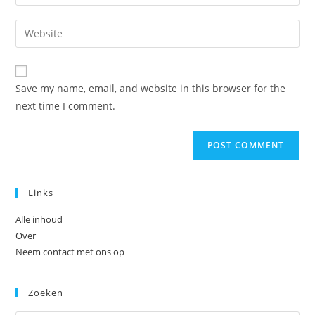
your
username
email
Enter
to
address
your
comment
to
website
comment
URL
Save my name, email, and website in this browser for the
(optional)
next time I comment.
Links
Alle inhoud
Over
Neem contact met ons op
Zoeken