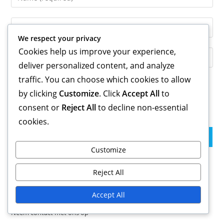
your
name
Enter
or
your
We respect your privacy
username
email
Cookies help us improve your experience,
Enter
to
address
deliver personalized content, and analyze
your
comment
to
website
traffic. You can choose which cookies to allow
comment
URL
by clicking
Customize
. Click
Accept All
to
Save my name, email, and website in this browser for the
(optional)
consent or
Reject All
to decline non-essential
next time I comment.
cookies.
Customize
Links
Reject All
Alle inhoud
Accept All
Over
Neem contact met ons op