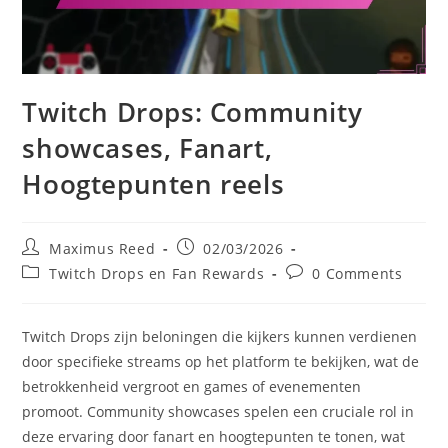
Twitch Drops: Community
showcases, Fanart,
Hoogtepunten reels
Post
Post
Maximus Reed
02/03/2026
author:
published:
Post
Post
Twitch Drops en Fan Rewards
0 Comments
category:
comments:
Twitch Drops zijn beloningen die kijkers kunnen verdienen
door specifieke streams op het platform te bekijken, wat de
betrokkenheid vergroot en games of evenementen
promoot. Community showcases spelen een cruciale rol in
deze ervaring door fanart en hoogtepunten te tonen, wat