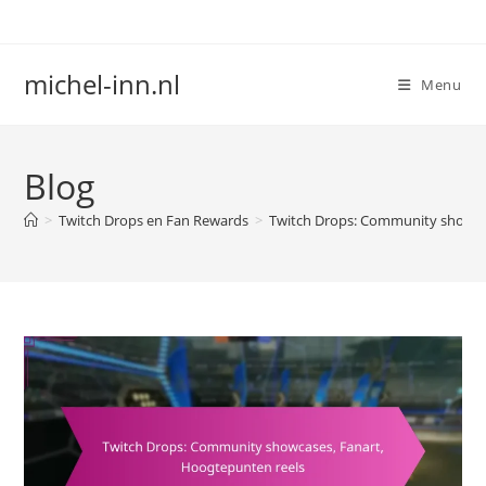
Skip
to
content
michel-inn.nl
Menu
Blog
>
Twitch Drops en Fan Rewards
>
Twitch Drops: Community showca